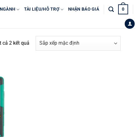
 NGÀNH
TÀI LIỆU/HỖ TRỢ
NHẬN BÁO GIÁ
0
ất cả 2 kết quả
Yêu
thích