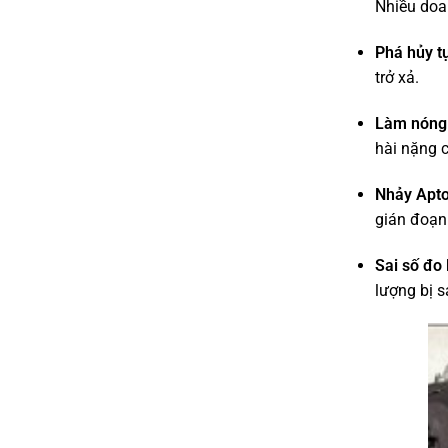
Nhiều doan
Phá hủy tụ
trở xả.
Làm nóng 
hài nặng c
Nhảy Apt
gián đoạn
Sai số đo 
lượng bị sa