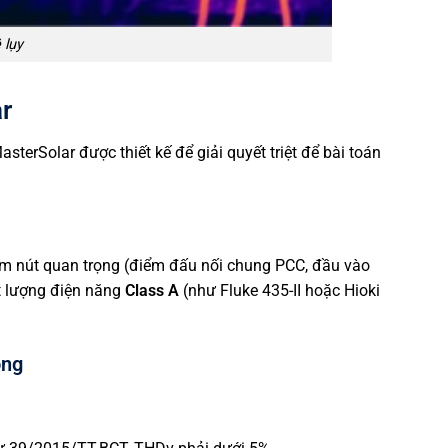
 lụy
r
terSolar được thiết kế để giải quyết triệt để bài toán
iểm nút quan trọng (điểm đấu nối chung PCC, đầu vào
ất lượng điện năng
Class A
(như Fluke 435-II hoặc Hioki
ọng