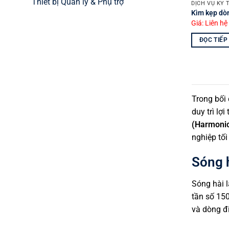
Thiết bị Quản lý & Phụ trợ
DỊCH VỤ KỸ 
Kìm kẹp d
Giá: Liên hệ
ĐỌC TIẾP
Trong bối 
duy trì lợ
(Harmoni
nghiệp tối
Sóng h
Sóng hài l
tần số 150
và dòng đ