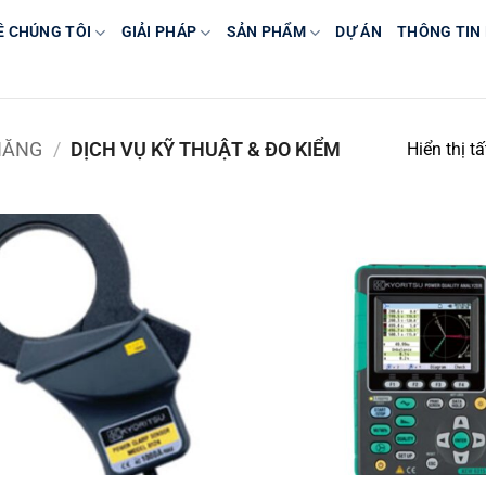
Ề CHÚNG TÔI
GIẢI PHÁP
SẢN PHẨM
DỰ ÁN
THÔNG TIN
NĂNG
/
DỊCH VỤ KỸ THUẬT & ĐO KIỂM
Hiển thị t
Yêu
thích