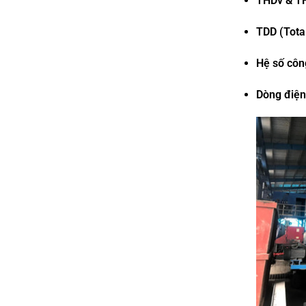
THDv & TH
TDD (Tota
Hệ số côn
Dòng điện 