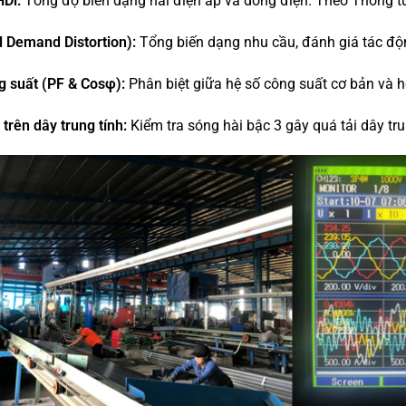
Di:
Tổng độ biến dạng hài điện áp và dòng điện. Theo Thông t
l Demand Distortion):
Tổng biến dạng nhu cầu, đánh giá tác động
g suất (PF & Cosφ):
Phân biệt giữa hệ số công suất cơ bản và h
trên dây trung tính:
Kiểm tra sóng hài bậc 3 gây quá tải dây t