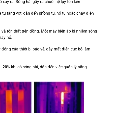
 xảy ra. Sóng hài gây ra chuỗi hệ lụy tốn kém:
tụ tăng vọt, dẫn đến phồng tụ, nổ tụ hoặc cháy điện
) và tổn thất trên đồng. Một máy biến áp bị nhiễm sóng
háy nổ.
 động của thiết bị bảo vệ, gây mất điện cục bộ làm
- 20%
khi có sóng hài, dẫn đến việc quản lý năng