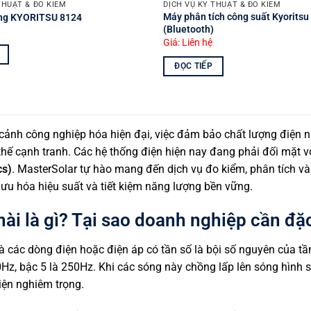
THUẬT & ĐO KIỂM
DỊCH VỤ KỸ THUẬT & ĐO KIỂM
Máy phân tích công suất Kyorits
òng KYORITSU 8124
(Bluetooth)
Giá: Liên hệ
ĐỌC TIẾP
cảnh công nghiệp hóa hiện đại, việc đảm bảo chất lượng điện n
i thế cạnh tranh. Các hệ thống điện hiện nay đang phải đối mặt 
cs)
. MasterSolar tự hào mang đến dịch vụ đo kiểm, phân tích và
 ưu hóa hiệu suất và tiết kiệm năng lượng bền vững.
ài là gì? Tại sao doanh nghiệp cần đặ
à các dòng điện hoặc điện áp có tần số là bội số nguyên của tầ
Hz, bậc 5 là 250Hz. Khi các sóng này chồng lấp lên sóng hình 
iện nghiêm trọng.