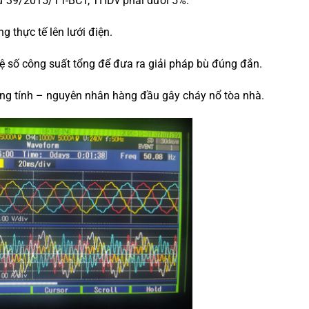
ư 39/2015/TT-BCT, THDv phải dưới 5%.
 thực tế lên lưới điện.
ệ số công suất tổng để đưa ra giải pháp bù đúng đắn.
rung tính – nguyên nhân hàng đầu gây cháy nổ tòa nhà.