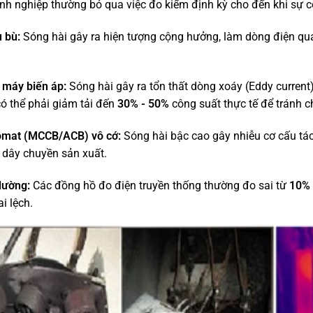
h nghiệp thường bỏ qua việc đo kiểm định kỳ cho đến khi sự cố
 bù:
Sóng hài gây ra hiện tượng cộng hưởng, làm dòng điện qua 
máy biến áp:
Sóng hài gây ra tổn thất dòng xoáy (Eddy current
ó thể phải giảm tải đến
30% - 50%
công suất thực tế để tránh c
omat (MCCB/ACB) vô cớ:
Sóng hài bậc cao gây nhiễu cơ cấu tác
 dây chuyền sản xuất.
lường:
Các đồng hồ đo điện truyền thống thường đo sai từ
10% 
i lệch.