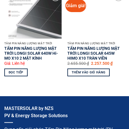
Giảm giá!
Yêu
Yêu
thích
thích
TẤM PIN NĂNG LƯỢNG MẶT TRỜI
TẤM PIN NĂNG LƯỢNG MẶT TRỜI
TẤM PIN NĂNG LƯỢNG MẶT
TẤM PIN NĂNG LƯỢNG MẶT
TRỜI LONGI SOLAR 640W Hi-
TRỜI LONGI SOLAR 645W
MO X10 2 MẶT KÍNH
HIMO X10 TRÀN VIỀN
Giá
Giá
Giá: Liên hệ
2.655.500
₫
2.257.500
₫
gốc
hiện
là:
tại
ĐỌC TIẾP
THÊM VÀO GIỎ HÀNG
2.655.500 ₫.
là:
2.257.50
MASTERSOLAR by NZS
PV & Energy Storage Solutions