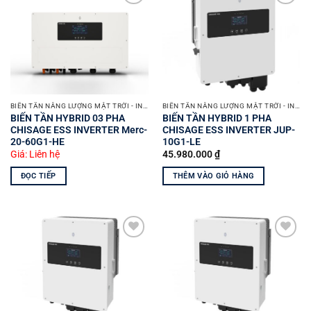
Yêu
Yêu
thích
thích
BIẾN TẦN NĂNG LƯỢNG MẶT TRỜI - INVERTER SOLAR
BIẾN TẦN NĂNG LƯỢNG MẶT TRỜI - INVERTER SOLAR
BIẾN TẦN HYBRID 03 PHA
BIẾN TẦN HYBRID 1 PHA
CHISAGE ESS INVERTER Merc-
CHISAGE ESS INVERTER JUP-
20-60G1-HE
10G1-LE
Giá: Liên hệ
45.980.000
₫
ĐỌC TIẾP
THÊM VÀO GIỎ HÀNG
Yêu
Yêu
thích
thích