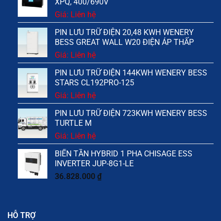
XPQ, 400/690V
Giá: Liên hệ
PIN LƯU TRỮ ĐIỆN 20,48 KWH WENERY
BESS GREAT WALL W20 ĐIỆN ÁP THẤP
Giá: Liên hệ
PIN LƯU TRỮ ĐIỆN 144KWH WENERY BESS
STARS CL192PRO-125
Giá: Liên hệ
PIN LƯU TRỮ ĐIỆN 723KWH WENERY BESS
TURTLE M
Giá: Liên hệ
BIẾN TẦN HYBRID 1 PHA CHISAGE ESS
INVERTER JUP-8G1-LE
36.828.000
₫
HỖ TRỢ