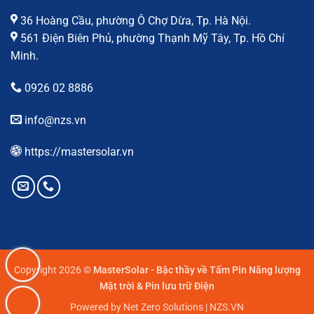
36 Hoàng Cầu, phường Ô Chợ Dừa, Tp. Hà Nội.
561 Điện Biên Phủ, phường Thạnh Mỹ Tây, Tp. Hồ Chí
Minh.
0926 02 8886
info@nzs.vn
https://mastersolar.vn
Copyright 2026 ©
MasterSolar - Bậc thầy về Tấm Pin Năng lượng
Mặt trời & Pin lưu trữ Điện
Powered by Net Zero Solutions | NZS.VN