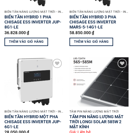
BIẾN TẦN NĂNG LƯỢNG MẶT TRỜI - INVERTER SOLAR
BIẾN TẦN NĂNG LƯỢNG MẶT TRỜI - INVERTER SOLAR
BIẾN TẦN HYBRID 1 PHA
BIẾN TẦN HYBRID 3 PHA
CHISAGE ESS INVERTER JUP-
CHISAGE ESS INVERTER
8G1-LE
MARS-5-14G1-LE
36.828.000
₫
58.850.000
₫
THÊM VÀO GIỎ HÀNG
THÊM VÀO GIỎ HÀNG
Yêu
Yêu
thích
thích
BIẾN TẦN NĂNG LƯỢNG MẶT TRỜI - INVERTER SOLAR
TẤM PIN NĂNG LƯỢNG MẶT TRỜI
BIẾN TẦN HYBRID MỘT PHA
TẤM PIN NĂNG LƯỢNG MẶT
CHISAGE ESS INVERTER JUP-
TRỜI LONGI SOLAR 585W 2
6G1-LE
MẶT KÍNH
28.050.000
₫
Giá: Liên hệ