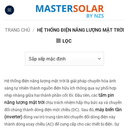
Bỏ
qua
nội
dung
TRANG CHỦ
/
HỆ THỐNG ĐIỆN NĂNG LƯỢNG MẶT TRỜI
LỌC
Hệ thống điện năng lượng mặt trời là giải pháp chuyển hóa ánh
sáng tự nhiên thành nguồn điện hữu ích thông qua sự phối hợp
tấm pin
nhịp nhàng giữa hai thành phần cốt lõi. Đầu tiên, các
năng lượng mặt trời
chịu trách nhiệm hấp thụ bức xạ và chuyển
máy biến tần
đổi chúng thành dòng điện một chiều (DC). Sau đó,
(inverter)
đóng vai trò trung tâm khi chuyển đổi dòng điện này
thành dòng xoay chiều (AC) để cung cấp cho các thiết bị điện. Sự