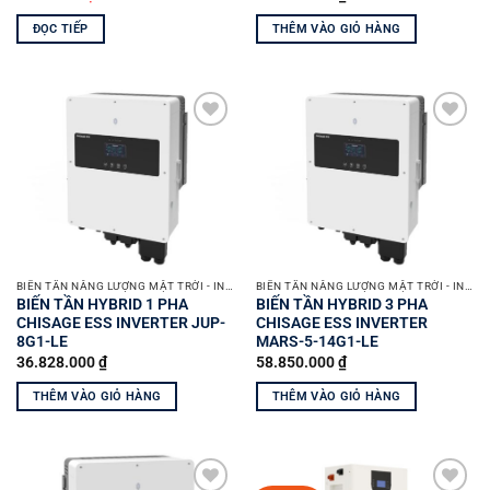
ĐỌC TIẾP
THÊM VÀO GIỎ HÀNG
Yêu
Yêu
thích
thích
BIẾN TẦN NĂNG LƯỢNG MẶT TRỜI - INVERTER SOLAR
BIẾN TẦN NĂNG LƯỢNG MẶT TRỜI - INVERTER SOLAR
BIẾN TẦN HYBRID 1 PHA
BIẾN TẦN HYBRID 3 PHA
CHISAGE ESS INVERTER JUP-
CHISAGE ESS INVERTER
8G1-LE
MARS-5-14G1-LE
36.828.000
₫
58.850.000
₫
THÊM VÀO GIỎ HÀNG
THÊM VÀO GIỎ HÀNG