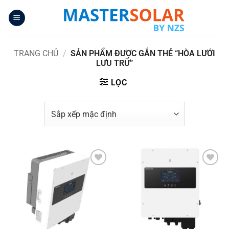
Bỏ
qua
nội
dung
TRANG CHỦ
/
SẢN PHẨM ĐƯỢC GẮN THẺ “HÒA LƯỚI
LƯU TRỮ”
LỌC
Yêu
Yêu
thích
thích