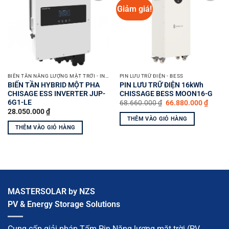
Giảm giá!
Yêu
Yêu
thích
thích
BIẾN TẦN NĂNG LƯỢNG MẶT TRỜI - INVERTER SOLAR
PIN LƯU TRỮ ĐIỆN - BESS
BIẾN TẦN HYBRID MỘT PHA
PIN LƯU TRỮ ĐIỆN 16kWh
CHISAGE ESS INVERTER JUP-
CHISSAGE BESS MOON16-G
6G1-LE
Giá
Giá
68.660.000
₫
66.880.000
₫
gốc
hiện
28.050.000
₫
là:
tại
THÊM VÀO GIỎ HÀNG
68.660.000 ₫.
là:
THÊM VÀO GIỎ HÀNG
66.880
MASTERSOLAR by NZS
PV & Energy Storage Solutions
Cung cấp giải pháp Tấm Pin Năng lượng mặt trời (PV