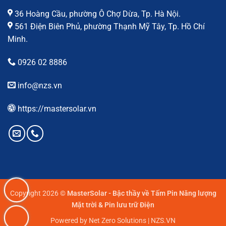
36 Hoàng Cầu, phường Ô Chợ Dừa, Tp. Hà Nội.
561 Điện Biên Phủ, phường Thạnh Mỹ Tây, Tp. Hồ Chí
Minh.
0926 02 8886
info@nzs.vn
https://mastersolar.vn
Copyright 2026 ©
MasterSolar - Bậc thầy về Tấm Pin Năng lượng
Mặt trời & Pin lưu trữ Điện
Powered by Net Zero Solutions | NZS.VN