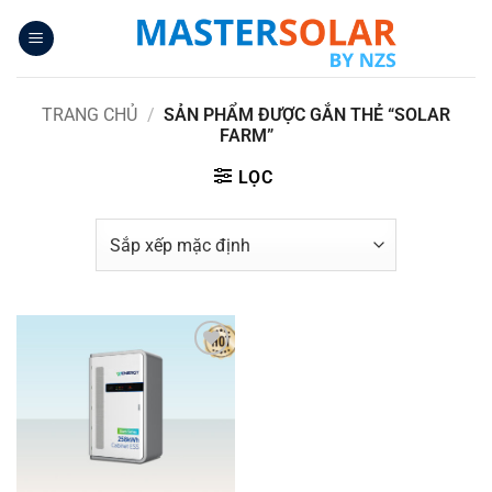
Bỏ
qua
nội
dung
TRANG CHỦ
/
SẢN PHẨM ĐƯỢC GẮN THẺ “SOLAR
FARM”
LỌC
Yêu
thích