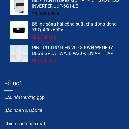
BIẾN TẦN HYBRID MỘT PHA CHISAGE ESS
INVERTER JUP-6G1-LE
28.050.000
₫
Bộ lọc sóng hài công suất chủ động dòng
XPQ, 400/690V
Giá: Liên hệ
PIN LƯU TRỮ ĐIỆN 20,48 KWH WENERY
BESS GREAT WALL W20 ĐIỆN ÁP THẤP
Giá: Liên hệ
HỖ TRỢ
Câu hỏi thường gặp
Bảo hành & Bảo trì
Chính sách bảo mật