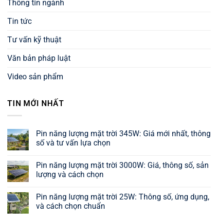
Thông tin ngành
Tin tức
Tư vấn kỹ thuật
Văn bản pháp luật
Video sản phẩm
TIN MỚI NHẤT
Pin năng lượng mặt trời 345W: Giá mới nhất, thông
số và tư vấn lựa chọn
Không
có
Pin năng lượng mặt trời 3000W: Giá, thông số, sản
bình
luận
lượng và cách chọn
ở
Pin
Không
năng
có
Pin năng lượng mặt trời 25W: Thông số, ứng dụng,
lượng
bình
mặt
luận
và cách chọn chuẩn
trời
ở
345W:
Pin
Không