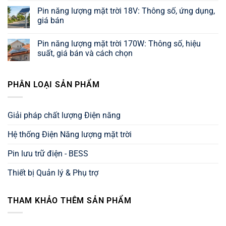
Giá
năng
có
Pin năng lượng mặt trời 18V: Thông số, ứng dụng,
mới
lượng
bình
nhất,
mặt
luận
giá bán
thông
trời
ở
số
3000W:
Pin
Không
và
Giá,
năng
có
Pin năng lượng mặt trời 170W: Thông số, hiệu
tư
thông
lượng
bình
vấn
số,
mặt
luận
suất, giá bán và cách chọn
lựa
sản
trời
ở
chọn
lượng
25W:
Pin
Không
và
Thông
năng
có
cách
số,
lượng
bình
PHÂN LOẠI SẢN PHẨM
chọn
ứng
mặt
luận
dụng,
trời
ở
và
18V:
Pin
cách
Thông
năng
chọn
số,
lượng
Giải pháp chất lượng Điện năng
chuẩn
ứng
mặt
dụng,
trời
giá
170W:
Hệ thống Điện Năng lượng mặt trời
bán
Thông
số,
hiệu
Pin lưu trữ điện - BESS
suất,
giá
bán
Thiết bị Quản lý & Phụ trợ
và
cách
chọn
THAM KHẢO THÊM SẢN PHẨM