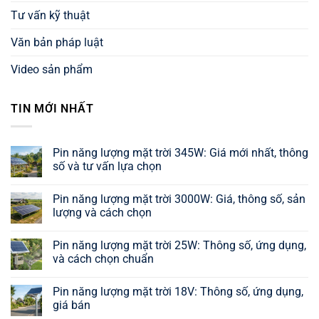
Tư vấn kỹ thuật
Văn bản pháp luật
Video sản phẩm
TIN MỚI NHẤT
Pin năng lượng mặt trời 345W: Giá mới nhất, thông
số và tư vấn lựa chọn
Không
có
Pin năng lượng mặt trời 3000W: Giá, thông số, sản
bình
luận
lượng và cách chọn
ở
Pin
Không
năng
có
Pin năng lượng mặt trời 25W: Thông số, ứng dụng,
lượng
bình
mặt
luận
và cách chọn chuẩn
trời
ở
345W:
Pin
Không
Giá
năng
có
Pin năng lượng mặt trời 18V: Thông số, ứng dụng,
mới
lượng
bình
nhất,
mặt
luận
giá bán
thông
trời
ở