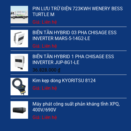
PIN LƯU TRỮ ĐIỆN 723KWH WENERY BESS
TURTLE M
Giá: Liên hệ
BIẾN TẦN HYBRID 03 PHA CHISAGE ESS
INVERTER MARS-5-14G2-LE
Giá: Liên hệ
BIẾN TẦN HYBRID 1 PHA CHISAGE ESS
INVERTER JUP-8G1-LE
36.828.000
₫
Kìm kẹp dòng KYORITSU 8124
Giá: Liên hệ
Máy phát công suất phản kháng tĩnh XPQ,
400V/690V
Giá: Liên hệ