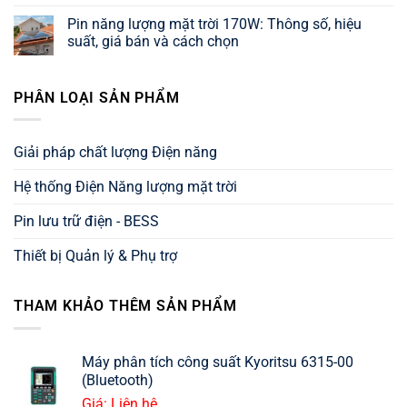
số
3000W:
Pin
Không
và
Giá,
năng
có
Pin năng lượng mặt trời 170W: Thông số, hiệu
tư
thông
lượng
bình
vấn
số,
mặt
luận
suất, giá bán và cách chọn
lựa
sản
trời
ở
chọn
lượng
25W:
Pin
Không
và
Thông
năng
có
cách
số,
lượng
bình
PHÂN LOẠI SẢN PHẨM
chọn
ứng
mặt
luận
dụng,
trời
ở
và
18V:
Pin
cách
Thông
năng
chọn
số,
lượng
Giải pháp chất lượng Điện năng
chuẩn
ứng
mặt
dụng,
trời
giá
170W:
Hệ thống Điện Năng lượng mặt trời
bán
Thông
số,
hiệu
Pin lưu trữ điện - BESS
suất,
giá
bán
Thiết bị Quản lý & Phụ trợ
và
cách
chọn
THAM KHẢO THÊM SẢN PHẨM
Máy phân tích công suất Kyoritsu 6315-00
(Bluetooth)
Giá: Liên hệ