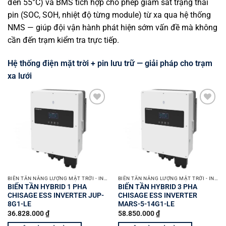
đến 55°C) và BMS tích hợp cho phép giám sát trạng thái
pin (SOC, SOH, nhiệt độ từng module) từ xa qua hệ thống
NMS — giúp đội vận hành phát hiện sớm vấn đề mà không
cần đến trạm kiểm tra trực tiếp.
Hệ thống điện mặt trời + pin lưu trữ — giải pháp cho trạm
xa lưới
Yêu
Yêu
thích
thích
BIẾN TẦN NĂNG LƯỢNG MẶT TRỜI - INVERTER SOLAR
BIẾN TẦN NĂNG LƯỢNG MẶT TRỜI - INVERTER SOLAR
BIẾN TẦN HYBRID 1 PHA
BIẾN TẦN HYBRID 3 PHA
CHISAGE ESS INVERTER JUP-
CHISAGE ESS INVERTER
8G1-LE
MARS-5-14G1-LE
36.828.000
₫
58.850.000
₫