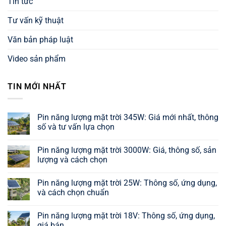
Tin tức
Tư vấn kỹ thuật
Văn bản pháp luật
Video sản phẩm
TIN MỚI NHẤT
Pin năng lượng mặt trời 345W: Giá mới nhất, thông
số và tư vấn lựa chọn
Không
có
Pin năng lượng mặt trời 3000W: Giá, thông số, sản
bình
luận
lượng và cách chọn
ở
Pin
Không
năng
có
Pin năng lượng mặt trời 25W: Thông số, ứng dụng,
lượng
bình
mặt
luận
và cách chọn chuẩn
trời
ở
345W:
Pin
Không
Giá
năng
có
Pin năng lượng mặt trời 18V: Thông số, ứng dụng,
mới
lượng
bình
nhất,
mặt
luận
giá bán