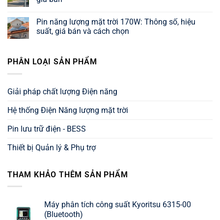
thông
trời
ở
số
3000W:
Pin
Không
và
Giá,
năng
có
Pin năng lượng mặt trời 170W: Thông số, hiệu
tư
thông
lượng
bình
vấn
số,
mặt
luận
suất, giá bán và cách chọn
lựa
sản
trời
ở
chọn
lượng
25W:
Pin
Không
và
Thông
năng
có
cách
số,
lượng
bình
PHÂN LOẠI SẢN PHẨM
chọn
ứng
mặt
luận
dụng,
trời
ở
và
18V:
Pin
cách
Thông
năng
chọn
số,
lượng
Giải pháp chất lượng Điện năng
chuẩn
ứng
mặt
dụng,
trời
giá
170W:
Hệ thống Điện Năng lượng mặt trời
bán
Thông
số,
hiệu
Pin lưu trữ điện - BESS
suất,
giá
bán
Thiết bị Quản lý & Phụ trợ
và
cách
chọn
THAM KHẢO THÊM SẢN PHẨM
Máy phân tích công suất Kyoritsu 6315-00
(Bluetooth)