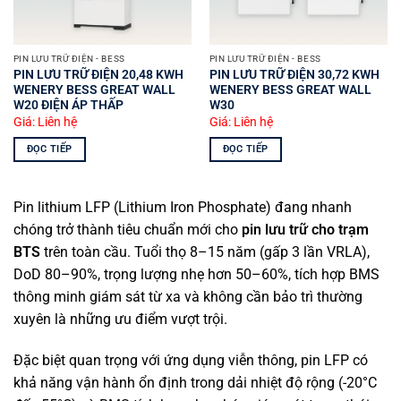
PIN LƯU TRỮ ĐIỆN - BESS
PIN LƯU TRỮ ĐIỆN - BESS
PIN LƯU TRỮ ĐIỆN 20,48 KWH
PIN LƯU TRỮ ĐIỆN 30,72 KWH
WENERY BESS GREAT WALL
WENERY BESS GREAT WALL
W20 ĐIỆN ÁP THẤP
W30
Giá: Liên hệ
Giá: Liên hệ
ĐỌC TIẾP
ĐỌC TIẾP
Pin lithium LFP (Lithium Iron Phosphate) đang nhanh
chóng trở thành tiêu chuẩn mới cho
pin lưu trữ cho trạm
BTS
trên toàn cầu. Tuổi thọ 8–15 năm (gấp 3 lần VRLA),
DoD 80–90%, trọng lượng nhẹ hơn 50–60%, tích hợp BMS
thông minh giám sát từ xa và không cần bảo trì thường
xuyên là những ưu điểm vượt trội.
Đặc biệt quan trọng với ứng dụng viễn thông, pin LFP có
khả năng vận hành ổn định trong dải nhiệt độ rộng (-20°C