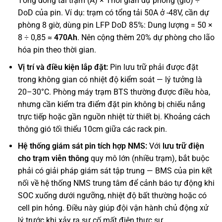
Tổng dòng tải trạm (A) × Thời gian dự phòng (giờ) ÷
DoD của pin. Ví dụ: trạm có tổng tải 50A ở -48V, cần dự
phòng 8 giờ, dùng pin LFP DoD 85%: Dung lượng = 50 ×
8 ÷ 0,85 ≈
470Ah
. Nên cộng thêm 20% dự phòng cho lão
hóa pin theo thời gian.
Vị trí và điều kiện lắp đặt:
Pin lưu trữ phải được đặt
trong không gian có nhiệt độ kiểm soát — lý tưởng là
20–30°C. Phòng máy trạm BTS thường được điều hòa,
nhưng cần kiểm tra điểm đặt pin không bị chiếu nắng
trực tiếp hoặc gần nguồn nhiệt từ thiết bị. Khoảng cách
thông gió tối thiểu 10cm giữa các rack pin.
Hệ thống giám sát pin tích hợp NMS:
Với
lưu trữ điện
cho trạm viễn thông
quy mô lớn (nhiều trạm), bắt buộc
phải có giải pháp giám sát tập trung — BMS của pin kết
nối về hệ thống NMS trung tâm để cảnh báo tự động khi
SOC xuống dưới ngưỡng, nhiệt độ bất thường hoặc có
cell pin hỏng. Điều này giúp đội vận hành chủ động xử
lý trước khi xảy ra sự cố mất điện thực sự.