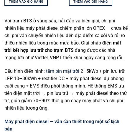
THÊM VÀO GIỎ HÀNG
THÊM VÀO GIỎ HÀNG
Với trạm BTS ở vùng sâu, hải đảo và biên giới, chi phí
nhiên liệu máy phát diesel chiếm phần lớn OPEX — chưa kể
chi phí vận chuyển nhiên liệu đến địa điểm xa xôi và rủi ro
thiếu nhiên liệu trong mùa mưa bão. Giải pháp
điện mặt
trời kết hợp lưu trữ cho trạm BTS
đang được các nhà
mạng lớn như Viettel, VNPT triển khai ngày càng rộng rãi.
Cấu hình điển hình:
tấm pin mặt trời
2–5kWp + pin lưu trữ
LFP 10–30kWh + rectifier DC + máy phát diesel dự phòng
cuối cùng + EMS điều phối thông minh. Hệ thống EMS ưu
tiên điện mặt trời → pin lưu trữ → máy phát diesel theo thứ
tự, giúp giảm 70–90% thời gian chạy máy phát và chi phí
nhiên liệu tương ứng.
Máy phát điện diesel — vẫn cần thiết trong một số kịch
bản