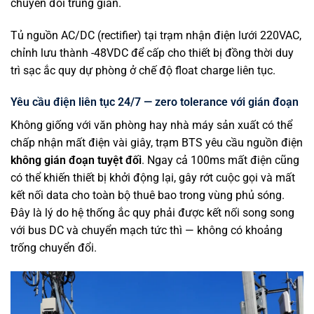
chuyển đổi trung gian.
Tủ nguồn AC/DC (rectifier) tại trạm nhận điện lưới 220VAC,
chỉnh lưu thành -48VDC để cấp cho thiết bị đồng thời duy
trì sạc ắc quy dự phòng ở chế độ float charge liên tục.
Yêu cầu điện liên tục 24/7 — zero tolerance với gián đoạn
Không giống với văn phòng hay nhà máy sản xuất có thể
chấp nhận mất điện vài giây, trạm BTS yêu cầu nguồn điện
không gián đoạn tuyệt đối
. Ngay cả 100ms mất điện cũng
có thể khiến thiết bị khởi động lại, gây rớt cuộc gọi và mất
kết nối data cho toàn bộ thuê bao trong vùng phủ sóng.
Đây là lý do hệ thống ắc quy phải được kết nối song song
với bus DC và chuyển mạch tức thì — không có khoảng
trống chuyển đổi.