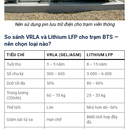
Nên sử dụng pin lưu trữ điện cho trạm viễn thông
So sánh VRLA và Lithium LFP cho trạm BTS —
nên chọn loại nào?
TIÊU CHÍ
VRLA (GEL/AGM)
LITHIUM LFP
Tuổi thọ
3 – 5 năm
8 – 15 năm
Số chu kỳ
300 – 600
3.000 – 6.000
DoD tối đa
50%
80 – 90%
Trọng lượng
60 – 70 kg
25 – 35 kg
(200Ah)
Thể tích
Lớn
Nhỏ hơn 40–50%
BMS tích hợp đầy
Giám sát từ xa
Hạn chế
đủ