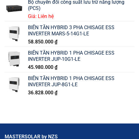
Bộ chuyển đổi công suất lưu trữ năng lượng
(PCS)
Giá: Liên hệ
BIẾN TẦN HYBRID 3 PHA CHISAGE ESS
INVERTER MARS-5-14G1-LE
58.850.000
₫
BIẾN TẦN HYBRID 1 PHA CHISAGE ESS
INVERTER JUP-10G1-LE
45.980.000
₫
BIẾN TẦN HYBRID 1 PHA CHISAGE ESS
INVERTER JUP-8G1-LE
36.828.000
₫
MASTERSOLAR by NZS