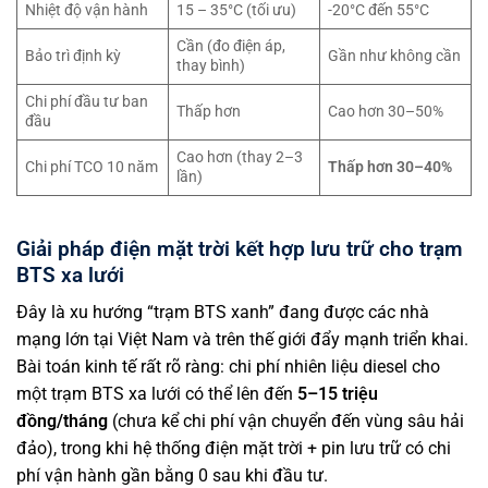
Nhiệt độ vận hành
15 – 35°C (tối ưu)
-20°C đến 55°C
Cần (đo điện áp,
Bảo trì định kỳ
Gần như không cần
thay bình)
Chi phí đầu tư ban
Thấp hơn
Cao hơn 30–50%
đầu
Cao hơn (thay 2–3
Chi phí TCO 10 năm
Thấp hơn 30–40%
lần)
Giải pháp điện mặt trời kết hợp lưu trữ cho trạm
BTS xa lưới
Đây là xu hướng “trạm BTS xanh” đang được các nhà
mạng lớn tại Việt Nam và trên thế giới đẩy mạnh triển khai.
Bài toán kinh tế rất rõ ràng: chi phí nhiên liệu diesel cho
một trạm BTS xa lưới có thể lên đến
5–15 triệu
đồng/tháng
(chưa kể chi phí vận chuyển đến vùng sâu hải
đảo), trong khi hệ thống điện mặt trời + pin lưu trữ có chi
phí vận hành gần bằng 0 sau khi đầu tư.